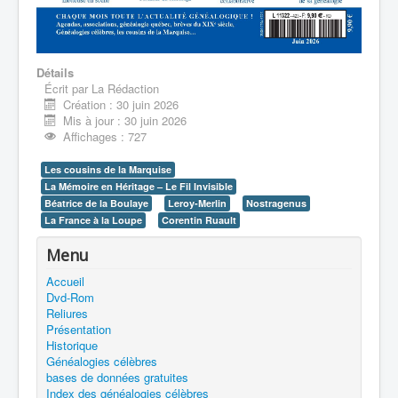
Détails
Écrit par
La Rédaction
Création : 30 juin 2026
Mis à jour : 30 juin 2026
Affichages : 727
Les cousins de la Marquise
La Mémoire en Héritage – Le Fil Invisible
Béatrice de la Boulaye
Leroy-Merlin
Nostragenus
La France à la Loupe
Corentin Ruault
Menu
Accueil
Dvd-Rom
Reliures
Présentation
Historique
Généalogies célèbres
bases de données gratuites
Index des généalogies célèbres