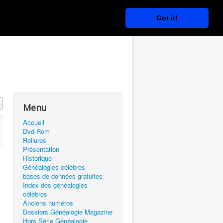
Got it!
 #
Menu
Accueil
Dvd-Rom
Reliures
Présentation
Historique
Généalogies célèbres
bases de données gratuites
Index des généalogies
célèbres
Anciens numéros
Dossiers Généalogie Magazine
Hors Série Généalogie