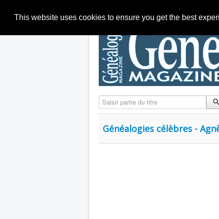
This website uses cookies to ensure you get the best expe
Saisir partie du titre
Généalogies célèbres - Agn