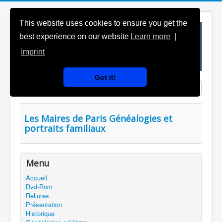
This website uses cookies to ensure you get the
best experience on our website
Learn more
|
Imprint
Got it!
Saisir partie du titre
Affichage #
Les Maires de Paris Généalogies et
portraits familiaux
Menu
Accueil
Dvd-Rom
Reliures
Présentation
Historique