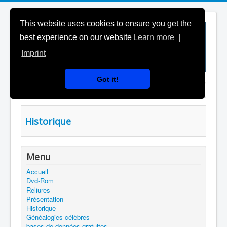
This website uses cookies to ensure you get the
best experience on our website
Learn more
|
Imprint
Got it!
Saisir partie du titre
Affichage #
Historique
Menu
Accueil
Dvd-Rom
Reliures
Présentation
Historique
Généalogies célèbres
bases de données gratuites