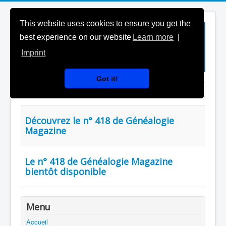
This website uses cookies to ensure you get the
best experience on our website
Learn more
|
Imprint
Got it!
Saisir partie du titre
Affichage #
Découvrez le n° 418 de Généalogie
Magazine
Le n° 418 de Généalogie Magazine
bientôt disponible
Menu
Accueil