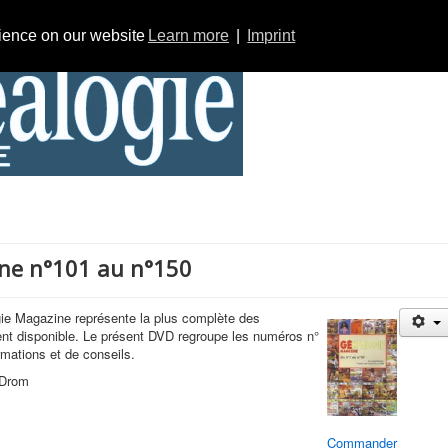
rience on our website
Learn more
|
Imprint
ne n°101 au n°150
e Magazine représente la plus complète des
nt disponible. Le présent DVD regroupe les numéros n°
rmations et de conseils.
VDrom
Commander