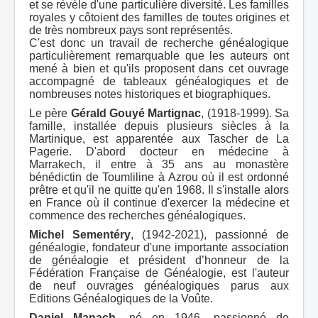
et se révèle d'une particulière diversité. Les familles
royales y côtoient des familles de toutes origines et
de très nombreux pays sont représentés.
C'est donc un travail de recherche généalogique
particulièrement remarquable que les auteurs ont
mené à bien et qu'ils proposent dans cet ouvrage
accompagné de tableaux généalogiques et de
nombreuses notes historiques et biographiques.
Le père
Gérald Gouyé Martignac
, (1918-1999). Sa
famille, installée depuis plusieurs siècles à la
Martinique, est apparentée aux Tascher de La
Pagerie. D'abord docteur en médecine à
Marrakech, il entre à 35 ans au monastère
bénédictin de Toumliline à Azrou où il est ordonné
prêtre et qu'il ne quitte qu'en 1968. Il s'installe alors
en France où il continue d'exercer la médecine et
commence des recherches généalogiques.
Michel Sementéry
, (1942-2021), passionné de
généalogie, fondateur d'une importante association
de généalogie et président d’honneur de la
Fédération Française de Généalogie, est l'auteur
de neuf ouvrages généalogiques parus aux
Editions Généalogiques de la Voûte.
Daniel Manach,
né en 1946, passionné de