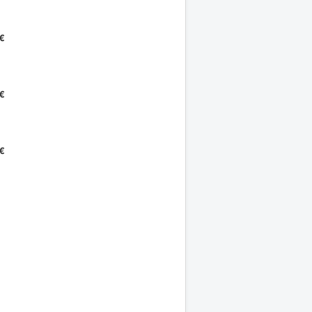
€
€
€