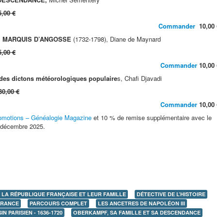
5,00 €
Commander
10,00 
, MARQUIS D’ANGOSSE
(1732-1798), Diane de Maynard
5,00 €
Commander
10,00 
des dictons météorologiques populaire
s, Chafi Djavadi
30,00 €
Commander
10,00 
omotions – Généalogie Magazine
et 10 % de remise supplémentaire avec le
décembre 2025.
 LA RÉPUBLIQUE FRANÇAISE ET LEUR FAMILLE
DÉTECTIVE DE L’HISTOIRE
FRANCE
PARCOURS COMPLET
LES ANCETRES DE NAPOLÉON III
 PARISIEN - 1636-1720
OBERKAMPF, SA FAMILLE ET SA DESCENDANCE