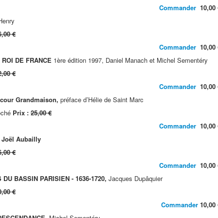
Commander
10,00 
 Henry
6,00 €
Commander
10,00 
 ROI DE FRANCE
1ère édition 1997, Daniel Manach et Michel Sementéry
2,00 €
Commander
10,00 
cour Grandmaison,
préface d’Hélie de Saint Marc
roché
Prix :
25,00 €
Commander
10,00 
oël Aubailly
6,00 €
Commander
10,00 
U BASSIN PARISIEN - 1636-1720,
Jacques Dupâquier
0,00 €
Commander
10,00 
 DESCENDANCE,
Michel Sementéry