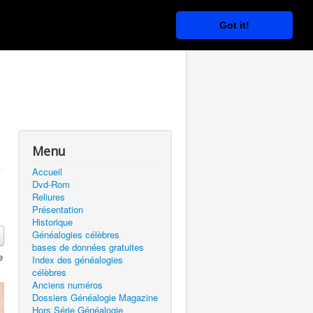
Got it!
Menu
Accueil
Dvd-Rom
Reliures
Présentation
Historique
Généalogies célèbres
bases de données gratuites
e
Index des généalogies
célèbres
Anciens numéros
Dossiers Généalogie Magazine
Hors Série Généalogie