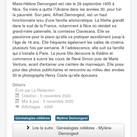
Marie-Hélène Demongeot est née le 29 septembre 1935 à
Nice. Sa mère a quitté l’Ukraine dans les années 30, pour fuir
la pauvreté. Son père, Alfred Demongeot, est un haut
fonctionnaire issu d’une famille aristocratique. La fillette grandit
dans le sud de la France, notamment à Nice où résidait sa
grand-mère paternelle, la comtesse Clavesana. Elle se
passionne pour le piano qu’elle va pratiquer assidûment jusqu’à
l’âge de 16 ans. Elle fréquente également les salles de cinéma
plusieurs fois par semaine. A l’adolescence, elle suit sa famille
qui s’installe à Paris. La jeune fille découvre le théâtre et
commence à suivre les cours de René Simon puis de Marie
Ventura, avant d'entamer une carrière de mannequin. Elle pose
pour des photos publicitaires et rencontre au milieu des années
50 le photographe Henry Coste qu’elle épousera.
Détails
Écrit par
La Rédaction
Création : 5 novembre 2020
Mis à jour : 5 novembre 2020
Affichages : 4358
Généalogies célèbres
Mylène Demongeot
Lire la suite : Généalogies célèbres - Mylène
Demongeot