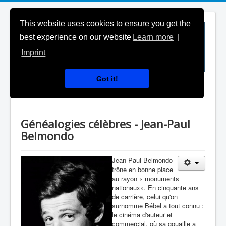
This website uses cookies to ensure you get the
best experience on our website
Learn more
|
Imprint
Got it!
Généalogies célèbres
Généalogies célèbres - Jean-Paul
Belmondo
Jean-Paul Belmondo
trône en bonne place
au rayon « monuments
nationaux». En cinquante ans
de carrière, celui qu'on
surnomme Bébel a tout connu :
le cinéma d'auteur et
commercial, où sa gouaille a