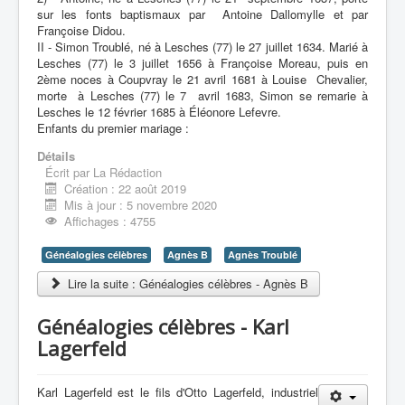
sur les fonts baptismaux par Antoine Dallomylle et par
Françoise Didou.
II - Simon Troublé, né à Lesches (77) le 27 juillet 1634. Marié à
Lesches (77) le 3 juillet 1656 à Françoise Moreau, puis en
2ème noces à Coupvray le 21 avril 1681 à Louise Chevalier,
morte à Lesches (77) le 7 avril 1683, Simon se remarie à
Lesches le 12 février 1685 à Éléonore Lefevre.
Enfants du premier mariage :
Détails
Écrit par
La Rédaction
Création : 22 août 2019
Mis à jour : 5 novembre 2020
Affichages : 4755
Généalogies célèbres
Agnès B
Agnès Troublé
Lire la suite : Généalogies célèbres - Agnès B
Généalogies célèbres - Karl
Lagerfeld
Karl Lagerfeld est le fils d'Otto Lagerfeld, industriel