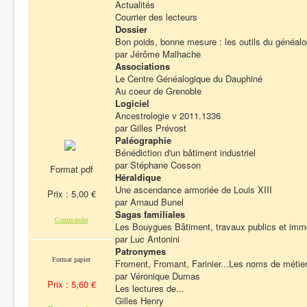
Actualités
Courrier des lecteurs
Dossier
Bon poids, bonne mesure : les outils du généalo
par Jérôme Malhache
Associations
Le Centre Généalogique du Dauphiné
Au coeur de Grenoble
Logiciel
Ancestrologie v 2011.1336
par Gilles Prévost
Paléographie
Bénédiction d'un bâtiment industriel
par Stéphane Cosson
Format pdf
Héraldique
Une ascendance armoriée de Louis XIII
Prix : 5,00 €
par Arnaud Bunel
Sagas familiales
Commander
Les Bouygues Bâtiment, travaux publics et immo
par Luc Antonini
Patronymes
Format papier
Froment, Fromant, Farinier...Les noms de métier
par Véronique Dumas
Prix : 5,60 €
Les lectures de...
Gilles Henry