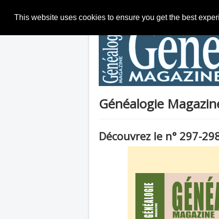
This website uses cookies to ensure you get the best expe
Généalogie Magazine 
Découvrez le n° 297-29