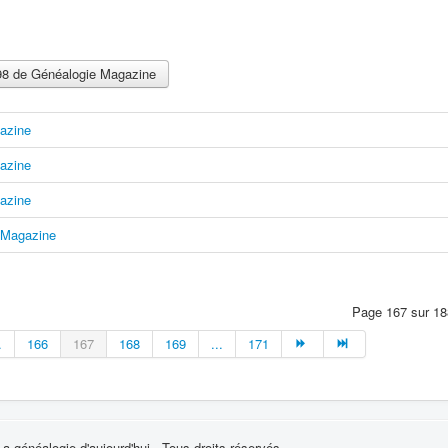
-298 de Généalogie Magazine
azine
azine
azine
 Magazine
Page 167 sur 18
.
166
167
168
169
...
171
 généalogie d'aujourd'hui - Tous droits réservés